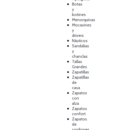
Botas
y
botines
Menorquinas
Mocasines
y
drivers
Náuticos
Sandalias
y
chanclas
Tallas
Grandes
Zapatillas
Zapatillas
de
casa
Zapatos
con
alza
Zapatos
confort
Zapatos
de
cordones