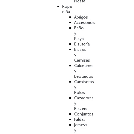
Fiesta
Ropa
niña
Abrigos
Accesorios
Baño
y
Playa
Bisutería
Blusas
y
Camisas
Calcetines
y
Leotardos
Camisetas
y
Polos
Cazadoras
y
Blazers
Conjuntos
Faldas
Jerseys
y