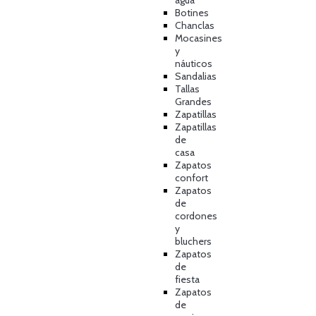
agua
Botines
Chanclas
Mocasines
y
náuticos
Sandalias
Tallas
Grandes
Zapatillas
Zapatillas
de
casa
Zapatos
confort
Zapatos
de
cordones
y
bluchers
Zapatos
de
fiesta
Zapatos
de