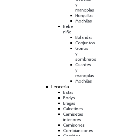
y
manoplas
Horquillas
Mochilas
Bebe
niño
Bufandas
Conjuntos
Gorros
y
sombreros
Guantes
y
manoplas
Mochilas
Lencería
Batas
Bodys
Bragas
Calcetines
Camisetas
interiores
Camisones
Combianciones