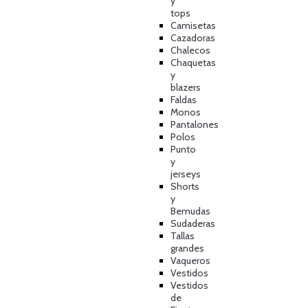
y
tops
Camisetas
Cazadoras
Chalecos
Chaquetas
y
blazers
Faldas
Monos
Pantalones
Polos
Punto
y
jerseys
Shorts
y
Bemudas
Sudaderas
Tallas
grandes
Vaqueros
Vestidos
Vestidos
de