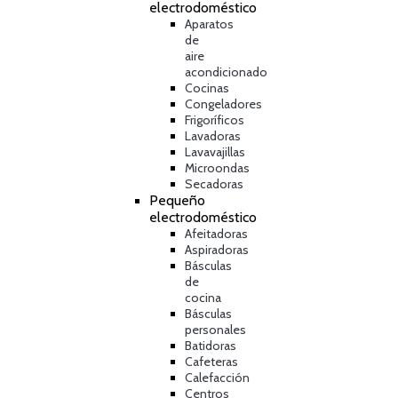
electrodoméstico
Aparatos
de
aire
acondicionado
Cocinas
Congeladores
Frigoríficos
Lavadoras
Lavavajillas
Microondas
Secadoras
Pequeño
electrodoméstico
Afeitadoras
Aspiradoras
Básculas
de
cocina
Básculas
personales
Batidoras
Cafeteras
Calefacción
Centros