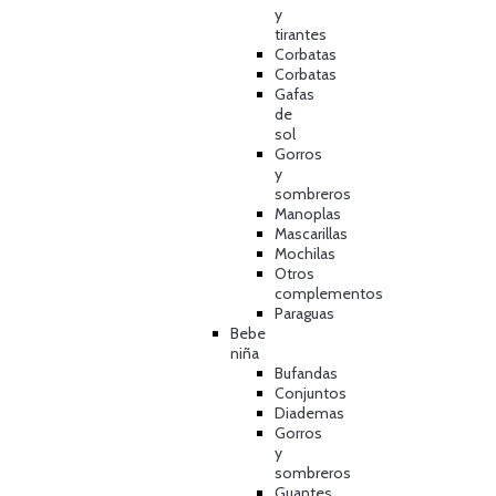
y
tirantes
Corbatas
Corbatas
Gafas
de
sol
Gorros
y
sombreros
Manoplas
Mascarillas
Mochilas
Otros
complementos
Paraguas
Bebe
niña
Bufandas
Conjuntos
Diademas
Gorros
y
sombreros
Guantes