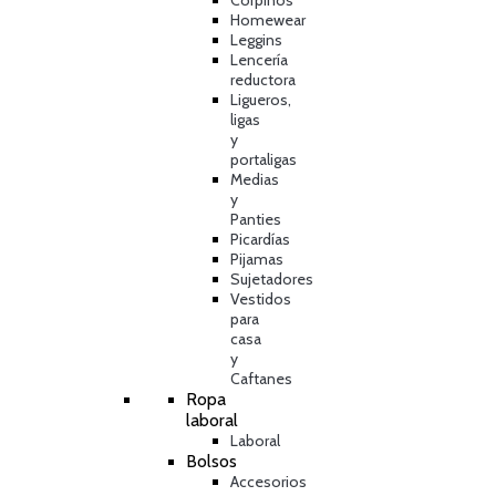
Corpiños
Homewear
Leggins
Lencería
reductora
Ligueros,
ligas
y
portaligas
Medias
y
Panties
Picardías
Pijamas
Sujetadores
Vestidos
para
casa
y
Caftanes
Ropa
laboral
Laboral
Bolsos
Accesorios