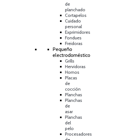
de
planchado
Cortapelos
Cuidado
personal
Exprimidores
Fondues
Freidoras
Pequeño
electrodoméstico
Grills
Hervidoras
Hornos
Placas
de
cocción
Planchas
Planchas
de
asar
Planchas
del
pelo
Procesadores
de