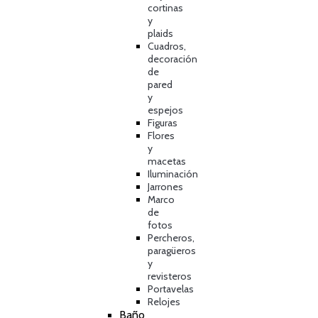
cortinas
y
plaids
Cuadros,
decoración
de
pared
y
espejos
Figuras
Flores
y
macetas
Iluminación
Jarrones
Marco
de
fotos
Percheros,
paragüeros
y
revisteros
Portavelas
Relojes
Baño