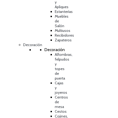
y
Apliques
Estanterías
Muebles
de
Salón
Multiusos
Recibidores
Zapateros
Decoración
Decoración
Alfombras,
felpudos
y
topes
de
puerta
Cajas
y
joyeros
Centros
de
mesa
Cestos
Cojines,