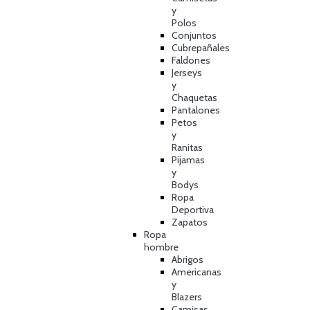
y
Polos
Conjuntos
Cubrepañales
Faldones
Jerseys
y
Chaquetas
Pantalones
Petos
y
Ranitas
Pijamas
y
Bodys
Ropa
Deportiva
Zapatos
Ropa
hombre
Abrigos
Americanas
y
Blazers
Camisas