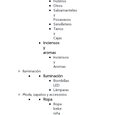
Fruteros
Otros
Salvamanteles
y
Posavasos
Servilletero
Tarros
y
Cajas
Inciensos
y
aromas
Inciensos
y
Aromas
Iluminación
Iluminación
Bombillas
LED
Lámparas
Moda, zapatos y accesorios
Ropa
Ropa
bebe
niña