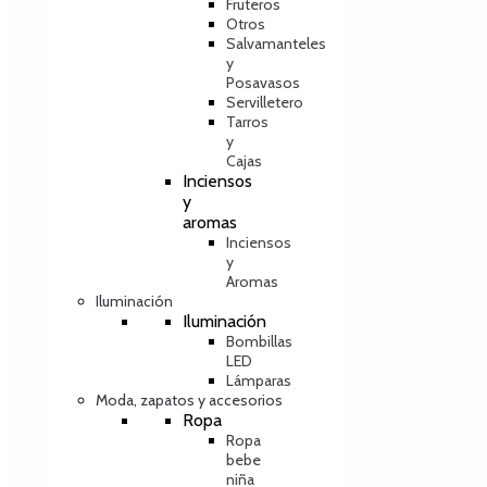
Fruteros
Otros
Salvamanteles
y
Posavasos
Servilletero
Tarros
y
Cajas
Inciensos
y
aromas
Inciensos
y
Aromas
Iluminación
Iluminación
Bombillas
LED
Lámparas
Moda, zapatos y accesorios
Ropa
Ropa
bebe
niña