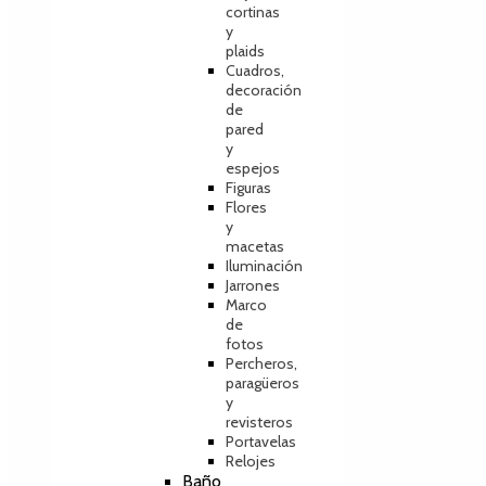
cortinas
y
plaids
Cuadros,
decoración
de
pared
y
espejos
Figuras
Flores
y
macetas
Iluminación
Jarrones
Marco
de
fotos
Percheros,
paragüeros
y
revisteros
Portavelas
Relojes
Baño