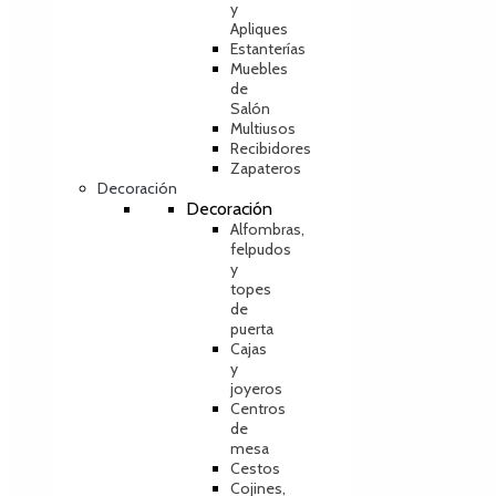
y
Apliques
Estanterías
Muebles
de
Salón
Multiusos
Recibidores
Zapateros
Decoración
Decoración
Alfombras,
felpudos
y
topes
de
puerta
Cajas
y
joyeros
Centros
de
mesa
Cestos
Cojines,