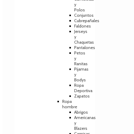
y
Polos
Conjuntos
Cubrepañales
Faldones
Jerseys
y
Chaquetas
Pantalones
Petos
y
Ranitas
Pijamas
y
Bodys
Ropa
Deportiva
Zapatos
Ropa
hombre
Abrigos
Americanas
y
Blazers
Camisas