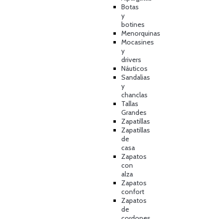
Botas
y
botines
Menorquinas
Mocasines
y
drivers
Náuticos
Sandalias
y
chanclas
Tallas
Grandes
Zapatillas
Zapatillas
de
casa
Zapatos
con
alza
Zapatos
confort
Zapatos
de
cordones