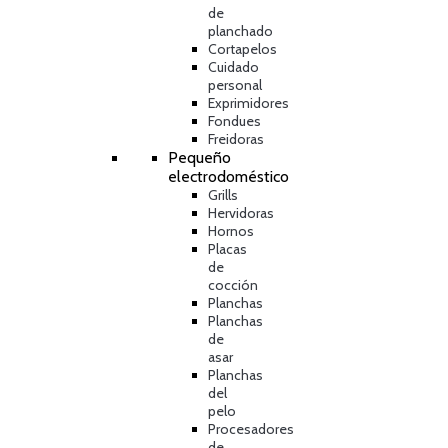
de
planchado
Cortapelos
Cuidado
personal
Exprimidores
Fondues
Freidoras
Pequeño
electrodoméstico
Grills
Hervidoras
Hornos
Placas
de
cocción
Planchas
Planchas
de
asar
Planchas
del
pelo
Procesadores
de