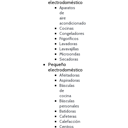
electrodoméstico
Aparatos
de
aire
acondicionado
Cocinas
Congeladores
Frigoríficos
Lavadoras
Lavavajillas
Microondas
Secadoras
Pequeño
electrodoméstico
Afeitadoras
Aspiradoras
Básculas
de
cocina
Básculas
personales
Batidoras
Cafeteras
Calefacción
Centros