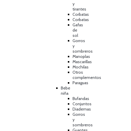
y
tirantes
Corbatas
Corbatas
Gafas
de
sol
Gorros
y
sombreros
Manoplas
Mascarillas
Mochilas
Otros
complementos
Paraguas
Bebe
niña
Bufandas
Conjuntos
Diademas
Gorros
y
sombreros
Guantes