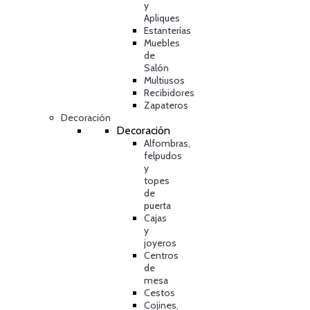
y
Apliques
Estanterías
Muebles
de
Salón
Multiusos
Recibidores
Zapateros
Decoración
Decoración
Alfombras,
felpudos
y
topes
de
puerta
Cajas
y
joyeros
Centros
de
mesa
Cestos
Cojines,