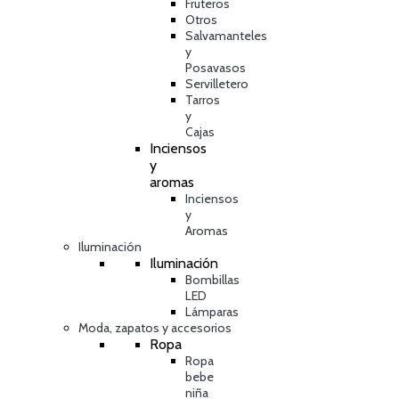
Fruteros
Otros
Salvamanteles
y
Posavasos
Servilletero
Tarros
y
Cajas
Inciensos
y
aromas
Inciensos
y
Aromas
Iluminación
Iluminación
Bombillas
LED
Lámparas
Moda, zapatos y accesorios
Ropa
Ropa
bebe
niña