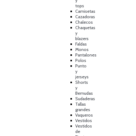
y
tops
Camisetas
Cazadoras
Chalecos
Chaquetas
y
blazers
Faldas
Monos
Pantalones
Polos
Punto
y
jerseys
Shorts
y
Bemudas
Sudaderas
Tallas
grandes
Vaqueros
Vestidos
Vestidos
de