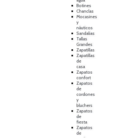
agua
Botines
Chanclas
Mocasines
y
náuticos
Sandalias
Tallas
Grandes
Zapatillas
Zapatillas
de
casa
Zapatos
confort
Zapatos
de
cordones
y
bluchers
Zapatos
de
fiesta
Zapatos
de