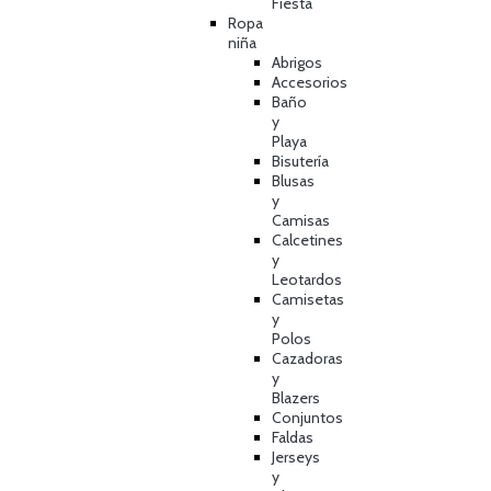
Fiesta
Ropa
niña
Abrigos
Accesorios
Baño
y
Playa
Bisutería
Blusas
y
Camisas
Calcetines
y
Leotardos
Camisetas
y
Polos
Cazadoras
y
Blazers
Conjuntos
Faldas
Jerseys
y