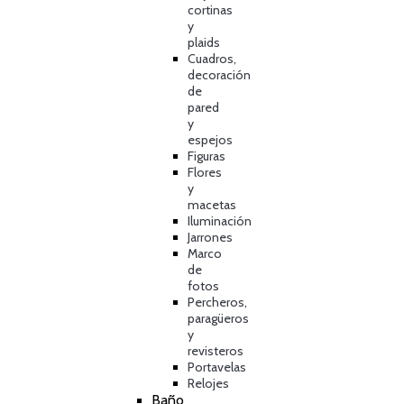
cortinas
y
plaids
Cuadros,
decoración
de
pared
y
espejos
Figuras
Flores
y
macetas
Iluminación
Jarrones
Marco
de
fotos
Percheros,
paragüeros
y
revisteros
Portavelas
Relojes
Baño