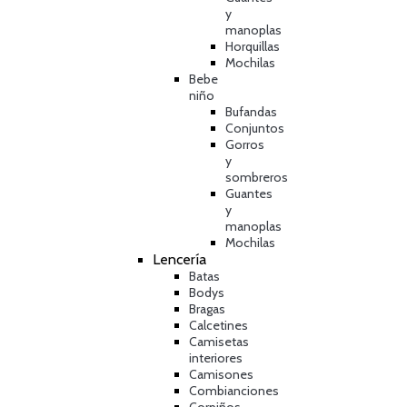
y
manoplas
Horquillas
Mochilas
Bebe
niño
Bufandas
Conjuntos
Gorros
y
sombreros
Guantes
y
manoplas
Mochilas
Lencería
Batas
Bodys
Bragas
Calcetines
Camisetas
interiores
Camisones
Combianciones