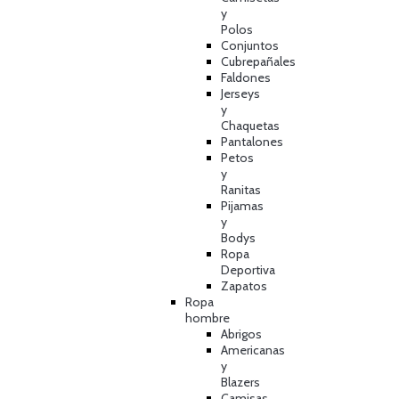
y
Polos
Conjuntos
Cubrepañales
Faldones
Jerseys
y
Chaquetas
Pantalones
Petos
y
Ranitas
Pijamas
y
Bodys
Ropa
Deportiva
Zapatos
Ropa
hombre
Abrigos
Americanas
y
Blazers
Camisas