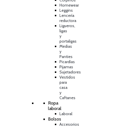
Corpiños
Homewear
Leggins
Lencería
reductora
Ligueros,
ligas
y
portaligas
Medias
y
Panties
Picardías
Pijamas
Sujetadores
Vestidos
para
casa
y
Caftanes
Ropa
laboral
Laboral
Bolsos
Accesorios