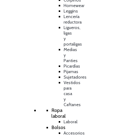
Corpiños
Homewear
Leggins
Lencería
reductora
Ligueros,
ligas
y
portaligas
Medias
y
Panties
Picardías
Pijamas
Sujetadores
Vestidos
para
casa
y
Caftanes
Ropa
laboral
Laboral
Bolsos
Accesorios