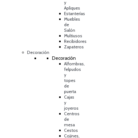
y
Apliques
Estanterías
Muebles
de
Salón
Multiusos
Recibidores
Zapateros
Decoración
Decoración
Alfombras,
felpudos
y
topes
de
puerta
Cajas
y
joyeros
Centros
de
mesa
Cestos
Cojines,