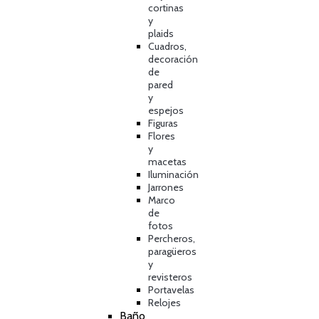
cortinas
y
plaids
Cuadros,
decoración
de
pared
y
espejos
Figuras
Flores
y
macetas
Iluminación
Jarrones
Marco
de
fotos
Percheros,
paragüeros
y
revisteros
Portavelas
Relojes
Baño