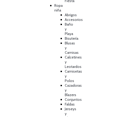
Fiesta
Ropa
niña
Abrigos
Accesorios
Baño
y
Playa
Bisutería
Blusas
y
Camisas
Calcetines
y
Leotardos
Camisetas
y
Polos
Cazadoras
y
Blazers
Conjuntos
Faldas
Jerseys
y