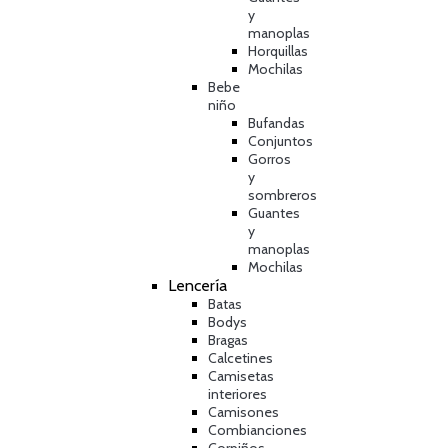
y
manoplas
Horquillas
Mochilas
Bebe
niño
Bufandas
Conjuntos
Gorros
y
sombreros
Guantes
y
manoplas
Mochilas
Lencería
Batas
Bodys
Bragas
Calcetines
Camisetas
interiores
Camisones
Combianciones