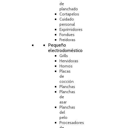
de
planchado
Cortapelos
Cuidado
personal
Exprimidores
Fondues
Freidoras
Pequeño
electrodoméstico
Grills
Hervidoras
Hornos
Placas
de
cocción
Planchas
Planchas
de
asar
Planchas
del
pelo
Procesadores
de