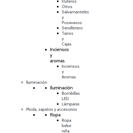
Fruteros
Otros
Salvamanteles
y
Posavasos
Servilletero
Tarros
y
Cajas
Inciensos
y
aromas
Inciensos
y
Aromas
Iluminación
Iluminación
Bombillas
LED
Lámparas
Moda, zapatos y accesorios
Ropa
Ropa
bebe
niña