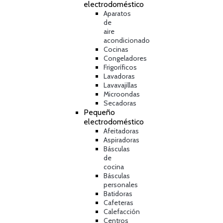
electrodoméstico
Aparatos
de
aire
acondicionado
Cocinas
Congeladores
Frigoríficos
Lavadoras
Lavavajillas
Microondas
Secadoras
Pequeño
electrodoméstico
Afeitadoras
Aspiradoras
Básculas
de
cocina
Básculas
personales
Batidoras
Cafeteras
Calefacción
Centros