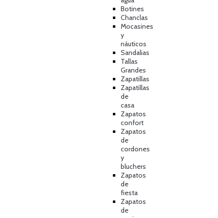
agua
Botines
Chanclas
Mocasines
y
náuticos
Sandalias
Tallas
Grandes
Zapatillas
Zapatillas
de
casa
Zapatos
confort
Zapatos
de
cordones
y
bluchers
Zapatos
de
fiesta
Zapatos
de