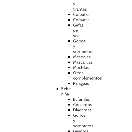
y
tirantes
Corbatas
Corbatas
Gafas
de
sol
Gorros
y
sombreros
Manoplas
Mascarillas
Mochilas
Otros
complementos
Paraguas
Bebe
niña
Bufandas
Conjuntos
Diademas
Gorros
y
sombreros
Guantes