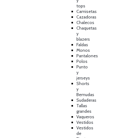
y
tops
Camisetas
Cazadoras
Chalecos
Chaquetas
y
blazers
Faldas
Monos
Pantalones
Polos
Punto
y
jerseys
Shorts
y
Bemudas
Sudaderas
Tallas
grandes
Vaqueros
Vestidos
Vestidos
de