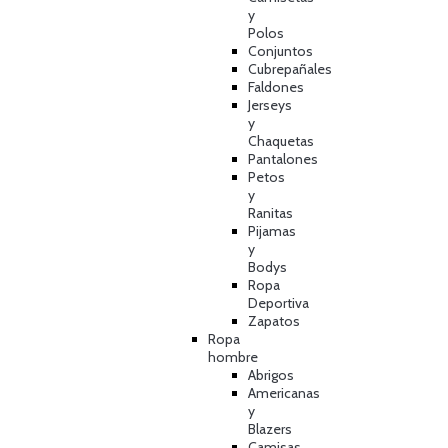
y
Polos
Conjuntos
Cubrepañales
Faldones
Jerseys
y
Chaquetas
Pantalones
Petos
y
Ranitas
Pijamas
y
Bodys
Ropa
Deportiva
Zapatos
Ropa
hombre
Abrigos
Americanas
y
Blazers
Camisas