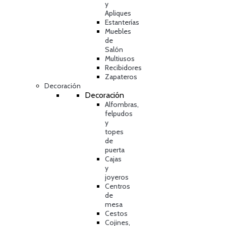
y
Apliques
Estanterías
Muebles
de
Salón
Multiusos
Recibidores
Zapateros
Decoración
Decoración
Alfombras,
felpudos
y
topes
de
puerta
Cajas
y
joyeros
Centros
de
mesa
Cestos
Cojines,