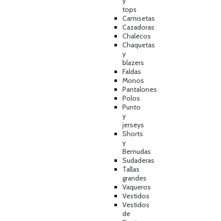
y
tops
Camisetas
Cazadoras
Chalecos
Chaquetas
y
blazers
Faldas
Monos
Pantalones
Polos
Punto
y
jerseys
Shorts
y
Bemudas
Sudaderas
Tallas
grandes
Vaqueros
Vestidos
Vestidos
de