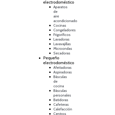
electrodoméstico
Aparatos
de
aire
acondicionado
Cocinas
Congeladores
Frigoríficos
Lavadoras
Lavavajillas
Microondas
Secadoras
Pequeño
electrodoméstico
Afeitadoras
Aspiradoras
Básculas
de
cocina
Básculas
personales
Batidoras
Cafeteras
Calefacción
Centros