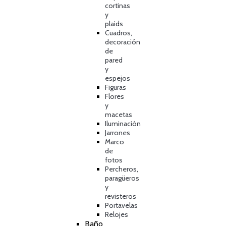
cortinas
y
plaids
Cuadros,
decoración
de
pared
y
espejos
Figuras
Flores
y
macetas
Iluminación
Jarrones
Marco
de
fotos
Percheros,
paragüeros
y
revisteros
Portavelas
Relojes
Baño