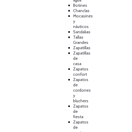
agua
Botines
Chanclas
Mocasines
y
náuticos
Sandalias
Tallas
Grandes
Zapatillas
Zapatillas
de
casa
Zapatos
confort
Zapatos
de
cordones
y
bluchers
Zapatos
de
fiesta
Zapatos
de