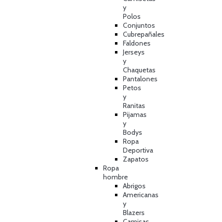
y
Polos
Conjuntos
Cubrepañales
Faldones
Jerseys
y
Chaquetas
Pantalones
Petos
y
Ranitas
Pijamas
y
Bodys
Ropa
Deportiva
Zapatos
Ropa
hombre
Abrigos
Americanas
y
Blazers
Camisas