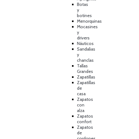
Botas
y
botines
Menorquinas
Mocasines
y
drivers
Náuticos
Sandalias
y
chanclas
Tallas
Grandes
Zapatillas
Zapatillas
de
casa
Zapatos
con
alza
Zapatos
confort
Zapatos
de
cordones