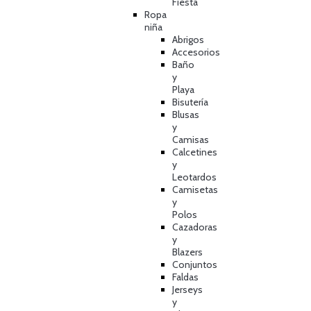
Fiesta
Ropa
niña
Abrigos
Accesorios
Baño
y
Playa
Bisutería
Blusas
y
Camisas
Calcetines
y
Leotardos
Camisetas
y
Polos
Cazadoras
y
Blazers
Conjuntos
Faldas
Jerseys
y