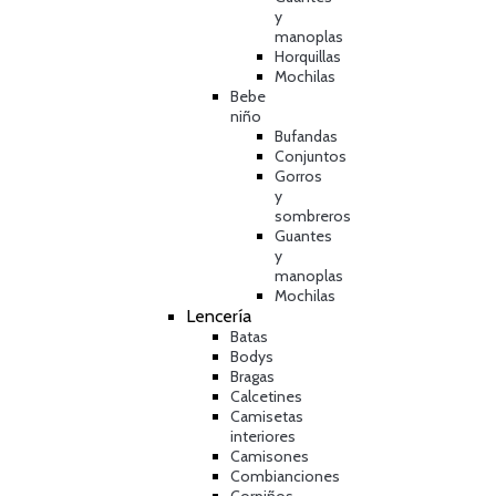
y
manoplas
Horquillas
Mochilas
Bebe
niño
Bufandas
Conjuntos
Gorros
y
sombreros
Guantes
y
manoplas
Mochilas
Lencería
Batas
Bodys
Bragas
Calcetines
Camisetas
interiores
Camisones
Combianciones