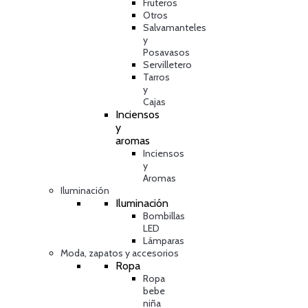
Fruteros
Otros
Salvamanteles
y
Posavasos
Servilletero
Tarros
y
Cajas
Inciensos
y
aromas
Inciensos
y
Aromas
Iluminación
Iluminación
Bombillas
LED
Lámparas
Moda, zapatos y accesorios
Ropa
Ropa
bebe
niña