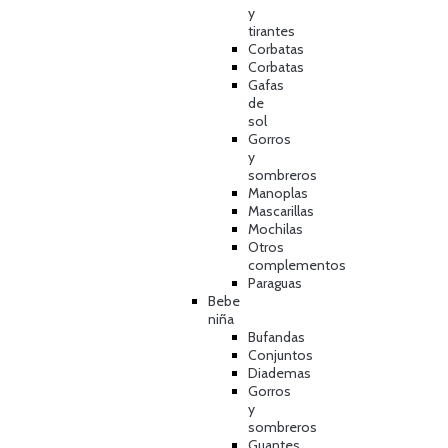
y
tirantes
Corbatas
Corbatas
Gafas
de
sol
Gorros
y
sombreros
Manoplas
Mascarillas
Mochilas
Otros
complementos
Paraguas
Bebe
niña
Bufandas
Conjuntos
Diademas
Gorros
y
sombreros
Guantes