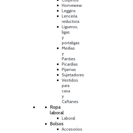
Corpiños
Homewear
Leggins
Lencería
reductora
Ligueros,
ligas
y
portaligas
Medias
y
Panties
Picardías
Pijamas
Sujetadores
Vestidos
para
casa
y
Caftanes
Ropa
laboral
Laboral
Bolsos
Accesorios