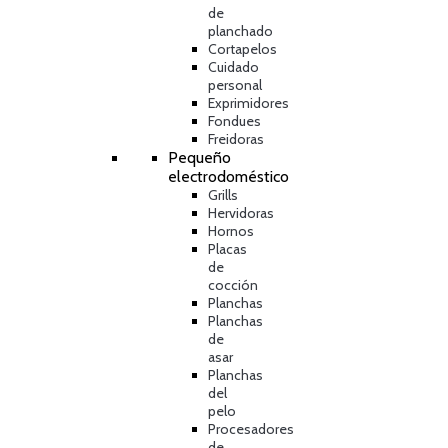
de
planchado
Cortapelos
Cuidado
personal
Exprimidores
Fondues
Freidoras
Pequeño
electrodoméstico
Grills
Hervidoras
Hornos
Placas
de
cocción
Planchas
Planchas
de
asar
Planchas
del
pelo
Procesadores
de