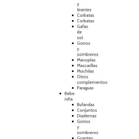
y
tirantes
Corbatas
Corbatas
Gafas
de
sol
Gorros
y
sombreros
Manoplas
Mascarillas
Mochilas
Otros
complementos
Paraguas
Bebe
niña
Bufandas
Conjuntos
Diademas
Gorros
y
sombreros
Guantes