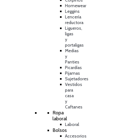
Corpiños
Homewear
Leggins
Lencería
reductora
Ligueros,
ligas
y
portaligas
Medias
y
Panties
Picardías
Pijamas
Sujetadores
Vestidos
para
casa
y
Caftanes
Ropa
laboral
Laboral
Bolsos
Accesorios