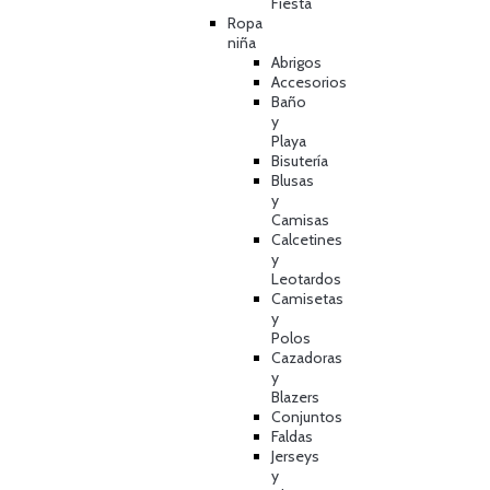
Fiesta
Ropa
niña
Abrigos
Accesorios
Baño
y
Playa
Bisutería
Blusas
y
Camisas
Calcetines
y
Leotardos
Camisetas
y
Polos
Cazadoras
y
Blazers
Conjuntos
Faldas
Jerseys
y