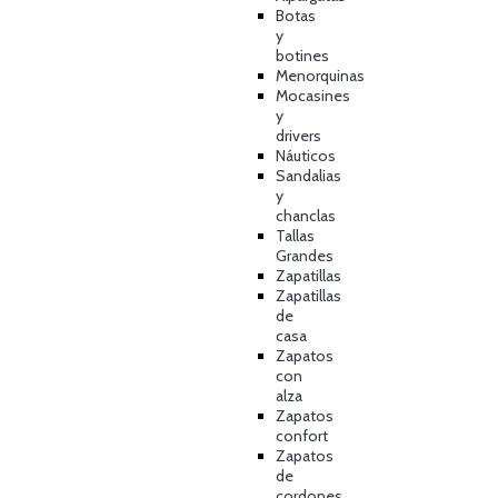
Botas
y
botines
Menorquinas
Mocasines
y
drivers
Náuticos
Sandalias
y
chanclas
Tallas
Grandes
Zapatillas
Zapatillas
de
casa
Zapatos
con
alza
Zapatos
confort
Zapatos
de
cordones