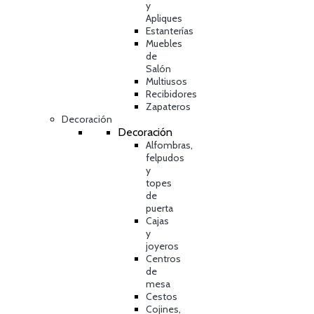
y
Apliques
Estanterías
Muebles
de
Salón
Multiusos
Recibidores
Zapateros
Decoración
Decoración
Alfombras,
felpudos
y
topes
de
puerta
Cajas
y
joyeros
Centros
de
mesa
Cestos
Cojines,