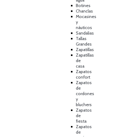
agua
Botines
Chanclas
Mocasines
y
náuticos
Sandalias
Tallas
Grandes
Zapatillas
Zapatillas
de
casa
Zapatos
confort
Zapatos
de
cordones
y
bluchers
Zapatos
de
fiesta
Zapatos
de