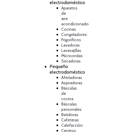
electrodoméstico
Aparatos
de
aire
acondicionado
Cocinas
Congeladores
Frigoríficos
Lavadoras
Lavavajillas
Microondas
Secadoras
Pequeño
electrodoméstico
Afeitadoras
Aspiradoras
Básculas
de
cocina
Básculas
personales
Batidoras
Cafeteras
Calefacción
Centros