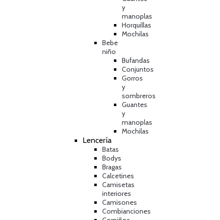
y
manoplas
Horquillas
Mochilas
Bebe
niño
Bufandas
Conjuntos
Gorros
y
sombreros
Guantes
y
manoplas
Mochilas
Lencería
Batas
Bodys
Bragas
Calcetines
Camisetas
interiores
Camisones
Combianciones