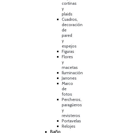
cortinas
y
plaids
Cuadros,
decoración
de
pared
y
espejos
Figuras
Flores
y
macetas
Iluminación
Jarrones
Marco
de
fotos
Percheros,
paragüeros
y
revisteros
Portavelas
Relojes
Baño