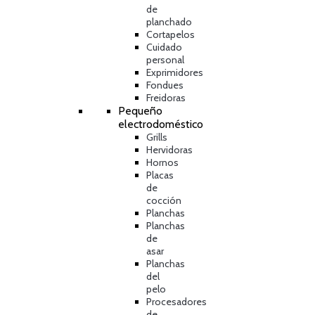
de
planchado
Cortapelos
Cuidado
personal
Exprimidores
Fondues
Freidoras
Pequeño
electrodoméstico
Grills
Hervidoras
Hornos
Placas
de
cocción
Planchas
Planchas
de
asar
Planchas
del
pelo
Procesadores
de