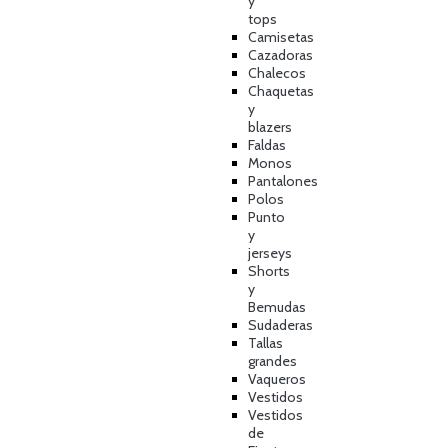
y
tops
Camisetas
Cazadoras
Chalecos
Chaquetas
y
blazers
Faldas
Monos
Pantalones
Polos
Punto
y
jerseys
Shorts
y
Bemudas
Sudaderas
Tallas
grandes
Vaqueros
Vestidos
Vestidos
de