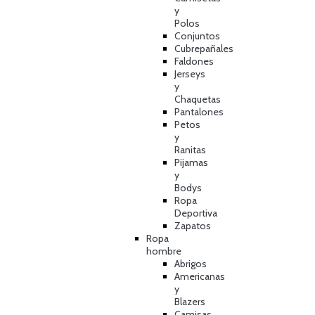
y
Polos
Conjuntos
Cubrepañales
Faldones
Jerseys
y
Chaquetas
Pantalones
Petos
y
Ranitas
Pijamas
y
Bodys
Ropa
Deportiva
Zapatos
Ropa
hombre
Abrigos
Americanas
y
Blazers
Camisas