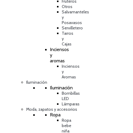
Fruteros
Otros
Salvamanteles
y
Posavasos
Servilletero
Tarros
y
Cajas
Inciensos
y
aromas
Inciensos
y
Aromas
Iluminación
Iluminación
Bombillas
LED
Lámparas
Moda, zapatos y accesorios
Ropa
Ropa
bebe
niña